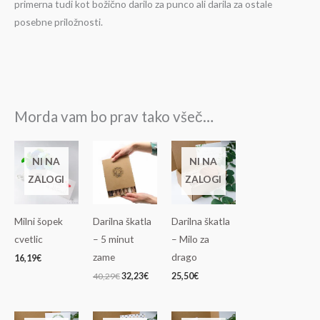
primerna tudi kot božično darilo za punco ali darila za ostale
posebne priložnosti.
Morda vam bo prav tako všeč…
Izvirna
Trenutna
cena
cena
NI NA
NI NA
je
je:
ZALOGI
ZALOGI
bila:
32,23€.
40,29€.
Milni šopek
Darilna škatla
Darilna škatla
cvetlic
– 5 minut
– Milo za
zame
drago
16,19
€
40,29
€
32,23
€
25,50
€
Izvirna
Trenutna