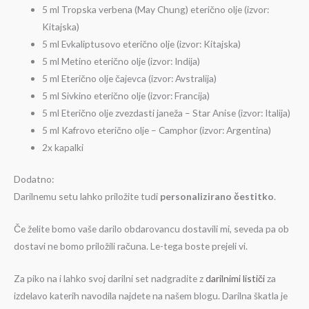
5 ml Tropska verbena (May Chung) eterično olje (izvor:
Kitajska)
5 ml Evkaliptusovo eterično olje (izvor: Kitajska)
5 ml Metino eterično olje (izvor: Indija)
5 ml Eterično olje čajevca (izvor: Avstralija)
5 ml Sivkino eterično olje (izvor: Francija)
5 ml Eterično olje zvezdasti janeža – Star Anise (izvor: Italija)
5 ml Kafrovo eterično olje – Camphor (izvor: Argentina)
2x kapalki
Dodatno:
Darilnemu setu lahko priložite tudi
personalizirano čestitko
.
Če želite bomo vaše darilo obdarovancu dostavili mi, seveda pa ob
dostavi ne bomo priložili računa. Le-tega boste prejeli vi.
Za piko na i lahko svoj darilni set nadgradite z
darilnimi lističi
za
izdelavo katerih navodila najdete na našem blogu. Darilna škatla je