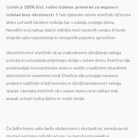
Izdelek je
100% čist
,
ročno izdelan
,
primeren za vegane
in
izdelan
brez okrutnosti
. S tem izjemnim setom eteričnih olj boste
lahko ustvarili čarobno vzdušje kar v udobju svojega doma.
Naredite svoj nakup zdaj in odkrijte moč naravnih vonjav, ki bodo
dvignile vaše razpoloženje in omogočile popolno sprostitev.
Izkoristite moč eteričnih olj za vsakodnevno izboljšanje vašega
počutja in ustvarjanje prijetnega okolja v vašem domu. Eterična olja
predstavljajo koncentrirano esenco rastlin z različnimi zdravilnimi
lastnostmi in omamnimi vonji. Eterična olja ponujajo naravno
podporo različnim vi laži tesnobo in izboljšuje kakovost vašega
spanja. Uporaba eteričnih olj v vašem domu ne le odišavi zrak,
ampak ustvari tudi prijetno in sveže okolje.
Če želite bomo vaše darilo obdarovancu dostavili mi, seveda pa ob
dostavi ne bomo priložili računa. Le-tega boste prejeli vi.