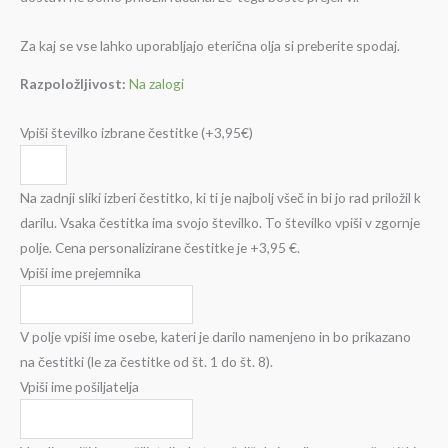
Za kaj se vse lahko uporabljajo eterična olja si preberite spodaj.
Razpoložljivost:
Na zalogi
Vpiši številko izbrane čestitke
(+3,95€)
Na zadnji sliki izberi čestitko, ki ti je najbolj všeč in bi jo rad priložil k
darilu. Vsaka čestitka ima svojo številko. To številko vpiši v zgornje
polje. Cena personalizirane čestitke je +3,95 €.
Vpiši ime prejemnika
V polje vpiši ime osebe, kateri je darilo namenjeno in bo prikazano
na čestitki (le za čestitke od št. 1 do št. 8).
Vpiši ime pošiljatelja