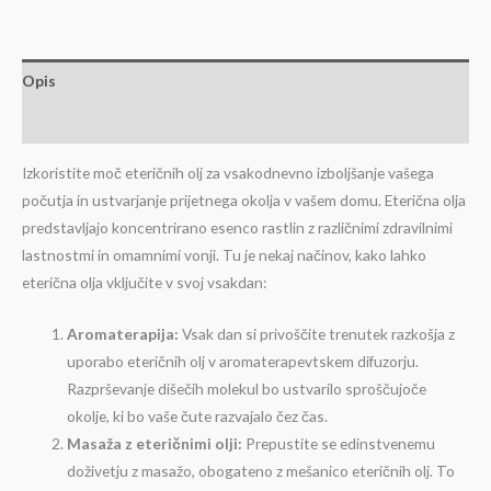
Opis
Mnenja (6)
Izkoristite moč eteričnih olj za vsakodnevno izboljšanje vašega
počutja in ustvarjanje prijetnega okolja v vašem domu. Eterična olja
predstavljajo koncentrirano esenco rastlin z različnimi zdravilnimi
lastnostmi in omamnimi vonji. Tu je nekaj načinov, kako lahko
eterična olja vključite v svoj vsakdan:
Aromaterapija:
Vsak dan si privoščite trenutek razkošja z
uporabo eteričnih olj v aromaterapevtskem difuzorju.
Razprševanje dišečih molekul bo ustvarilo sproščujoče
okolje, ki bo vaše čute razvajalo čez čas.
Masaža z eteričnimi olji:
Prepustite se edinstvenemu
doživetju z masažo, obogateno z mešanico eteričnih olj. To