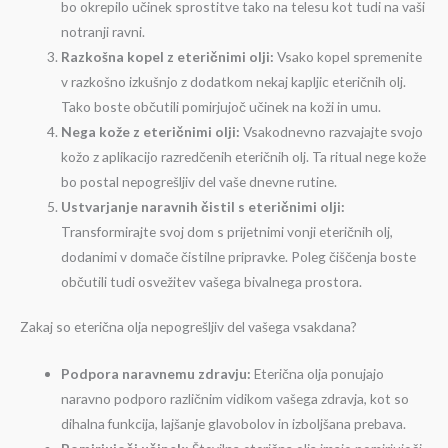
bo okrepilo učinek sprostitve tako na telesu kot tudi na vaši
notranji ravni.
Razkošna kopel z eteričnimi olji:
Vsako kopel spremenite
v razkošno izkušnjo z dodatkom nekaj kapljic eteričnih olj.
Tako boste občutili pomirjujoč učinek na koži in umu.
Nega kože z eteričnimi olji:
Vsakodnevno razvajajte svojo
kožo z aplikacijo razredčenih eteričnih olj. Ta ritual nege kože
bo postal nepogrešljiv del vaše dnevne rutine.
Ustvarjanje naravnih čistil s eteričnimi olji:
Transformirajte svoj dom s prijetnimi vonji eteričnih olj,
dodanimi v domače čistilne pripravke. Poleg čiščenja boste
občutili tudi osvežitev vašega bivalnega prostora.
Zakaj so eterična olja nepogrešljiv del vašega vsakdana?
Podpora naravnemu zdravju:
Eterična olja ponujajo
naravno podporo različnim vidikom vašega zdravja, kot so
dihalna funkcija, lajšanje glavobolov in izboljšana prebava.