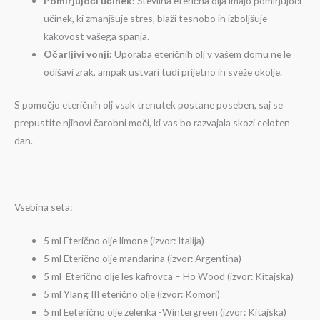
Pomirjujoči učinek:
Številna eterična olja imajo pomirjujoči
učinek, ki zmanjšuje stres, blaži tesnobo in izboljšuje
kakovost vašega spanja.
Očarljivi vonji:
Uporaba eteričnih olj v vašem domu ne le
odišavi zrak, ampak ustvari tudi prijetno in sveže okolje.
S pomočjo eteričnih olj vsak trenutek postane poseben, saj se
prepustite njihovi čarobni moči, ki vas bo razvajala skozi celoten
dan.
Vsebina seta:
5 ml Eterično olje limone (izvor: Italija)
5 ml Eterično olje mandarina (izvor: Argentina)
5 ml Eterično olje les kafrovca – Ho Wood (izvor: Kitajska)
5 ml Ylang III eterično olje (izvor: Komori)
5 ml Eeterično olje zelenka -Wintergreen (izvor: Kitajska)