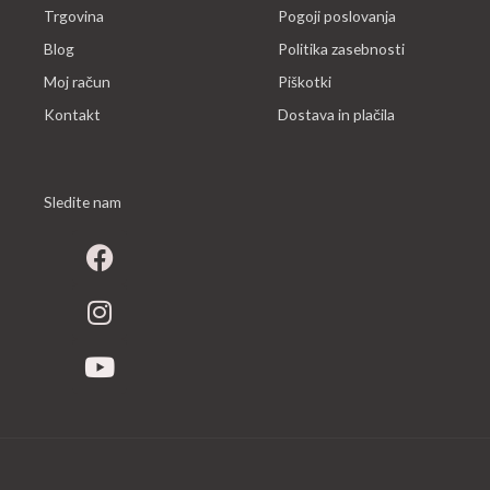
Trgovina
Pogoji poslovanja
Blog
Politika zasebnosti
Moj račun
Piškotki
Kontakt
Dostava in plačila
Sledite nam
F
I
Y
a
n
o
c
s
u
e
t
t
b
a
u
o
g
b
o
r
e
k
a
m