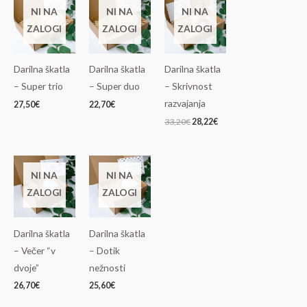
cena
cena
NI NA
NI NA
NI NA
je
je:
ZALOGI
ZALOGI
ZALOGI
bila:
28,22€.
33,20€.
Darilna škatla
Darilna škatla
Darilna škatla
– Super trio
– Super duo
– Skrivnost
razvajanja
27,50
€
22,70
€
33,20
€
28,22
€
NI NA
NI NA
ZALOGI
ZALOGI
Darilna škatla
Darilna škatla
– Večer “v
– Dotik
dvoje”
nežnosti
26,70
€
25,60
€