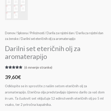
Domov
/
Splosna
/
Priložnosti
/
Darila za rojstni dan
/
Darila za rojstni dan
za ženske
/ Darilni set eteričnih olj za aromaterapijo
Darilni set eteričnih olj za
aromaterapijo
(
6
mnenje stranke)
Ocenjeno z
6
5.00
od 5 na
39,60
€
podlagi
ocene
stranke
Odklopite se in sprostite z našim setom eteričnih olj za
aromaterapijo. Eterična olja predstavljajo izjemno darilo za vaš dom
in um. Ta čudovit set vključuje 12 edinstvenih eteričnih olj po 5 ml
vsako, ter 2 priročna kapalnika.