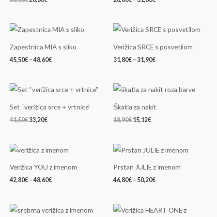
31,80€
Cenovni
Cenovni
razpon:
razpon:
od
od
Zapestnica MIA s sliko
Verižica SRCE s posvetilom
45,50€
31,80€
do
do
45,50
€
–
48,60
€
31,80
€
–
31,90
€
48,60€
31,90€
Izvirna
Trenutna
Izvirna
Trenutna
cena
cena
cena
cena
je
je:
je
je:
Set “verižica srce + vrtnice”
Škatla za nakit
bila:
33,20€.
bila:
15,12€.
41,50€.
18,90€.
41,50
€
33,20
€
18,90
€
15,12
€
Cenovni
Cenovni
razpon:
razpon:
od
od
Verižica YOU z imenom
Prstan JULIE z imenom
42,80€
46,80€
do
do
42,80
€
–
48,60
€
46,80
€
–
50,20
€
48,60€
50,20€
Cenovni
Cenovni
razpon:
razpon: