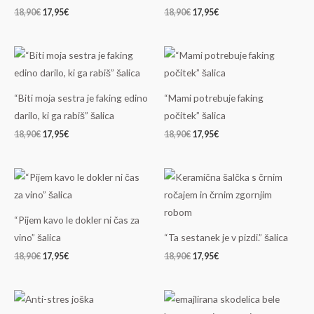
18,90
€
17,95
€
18,90
€
17,95
€
Izvirna
Trenutna
Izvirna
Trenutna
cena
cena
cena
cena
je
je:
je
je:
bila:
17,95€.
bila:
17,95€.
18,90€.
18,90€.
“Biti moja sestra je faking edino
“Mami potrebuje faking
darilo, ki ga rabiš” šalica
počitek” šalica
18,90
€
17,95
€
18,90
€
17,95
€
Izvirna
Trenutna
Izvirna
Trenutna
cena
cena
cena
cena
je
je:
je
je:
bila:
17,95€.
bila:
17,95€.
18,90€.
18,90€.
“Pijem kavo le dokler ni čas za
vino” šalica
“Ta sestanek je v pizdi.” šalica
18,90
€
17,95
€
18,90
€
17,95
€