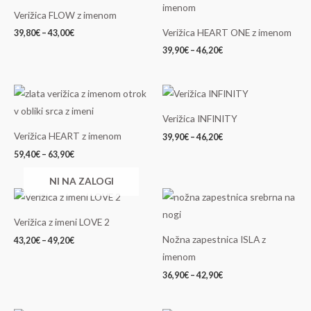
od
od
Verižica FLOW z imenom
39,80€
39,90€
do
do
Verižica HEART ONE z imenom
39,80
€
–
43,00
€
43,00€
46,20€
39,90
€
–
46,20
€
Cenovni
Cenovni
razpon:
razpon:
od
od
Verižica INFINITY
59,40€
39,90€
do
do
Verižica HEART z imenom
39,90
€
–
46,20
€
63,90€
46,20€
59,40
€
–
63,90
€
NI NA ZALOGI
Cenovni
Cenovni
razpon:
razpon:
od
od
Verižica z imeni LOVE 2
43,20€
36,90€
do
do
Nožna zapestnica ISLA z
43,20
€
–
49,20
€
49,20€
42,90€
imenom
36,90
€
–
42,90
€