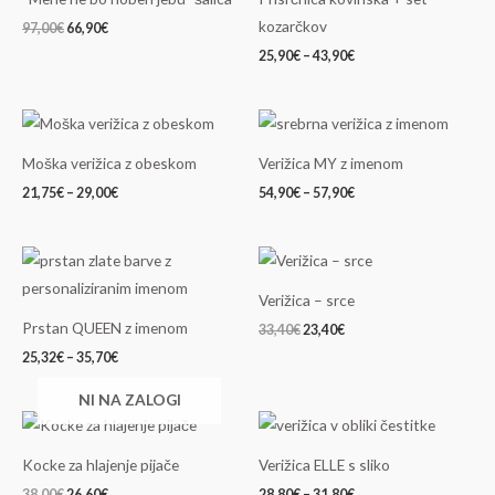
kozarčkov
97,00
€
66,90
€
25,90
€
–
43,90
€
Cenovni
Cenovni
razpon:
razpon:
od
od
Moška verižica z obeskom
Verižica MY z imenom
21,75€
54,90€
do
do
21,75
€
–
29,00
€
54,90
€
–
57,90
€
29,00€
57,90€
Cenovni
Izvirna
Trenutna
razpon:
cena
cena
od
je
je:
Verižica – srce
25,32€
bila:
23,40€.
do
33,40€.
Prstan QUEEN z imenom
33,40
€
23,40
€
35,70€
25,32
€
–
35,70
€
NI NA ZALOGI
Izvirna
Trenutna
Cenovni
cena
cena
razpon:
je
je:
od
Kocke za hlajenje pijače
Verižica ELLE s sliko
bila:
26,60€.
28,80€
38,00€.
do
38,00
€
26,60
€
28,80
€
–
31,80
€