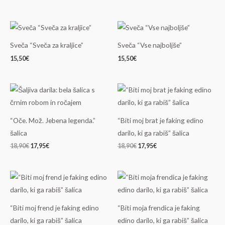
Sveča “Sveča za kraljice”
Sveča “Vse najboljše”
15,50
€
15,50
€
Izvirna
Trenutna
Izvirna
Trenutna
cena
cena
cena
cena
je
je:
je
je:
bila:
17,95€.
bila:
17,95€.
18,90€.
18,90€.
“Oče. Mož. Jebena legenda.”
“Biti moj brat je faking edino
šalica
darilo, ki ga rabiš” šalica
18,90
€
17,95
€
18,90
€
17,95
€
Izvirna
Trenutna
Izvirna
Trenutna
cena
cena
cena
cena
je
je:
je
je:
bila:
17,95€.
bila:
17,95€.
18,90€.
18,90€.
“Biti moj frend je faking edino
“Biti moja frendica je faking
darilo, ki ga rabiš” šalica
edino darilo, ki ga rabiš” šalica