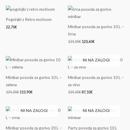
Izvirna
Trenutna
cena
cena
je
je:
Pogrinjki z Retro motivom
bila:
120,60€.
134,00€.
Minibar posoda za gorivo 10 L –
22,70
€
črna
134,00
€
120,60
€
Izvirna
Trenutna
Izvirna
Trenutna
NI NA ZALOGI
cena
cena
cena
cena
je
je:
je
je:
bila:
113,90€.
bila:
87,10€.
134,00€.
134,00€.
Minibar posoda za gorivo 10 L –
Minibar posoda za gorivo 10 L –
zelena
za vino
134,00
€
113,90
€
134,00
€
87,10
€
Izvirna
Trenutna
Izvirna
Trenutna
NI NA ZALOGI
NI NA ZALOGI
cena
cena
cena
cena
je
je:
je
je:
bila:
113,90€.
bila:
83,30€.
134,00€.
119,00€.
Minibar posoda za gorivo 20 L –
Party posoda za gorivo 10 L