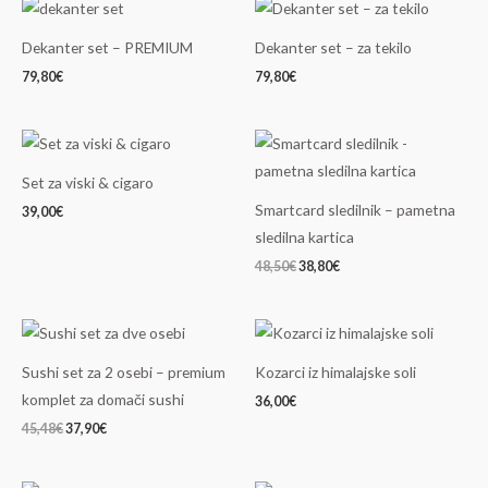
Dekanter set – PREMIUM
Dekanter set – za tekilo
79,80
€
79,80
€
Izvirna
Trenutna
cena
cena
je
je:
Set za viski & cigaro
bila:
38,80€.
48,50€.
Smartcard sledilnik – pametna
39,00
€
sledilna kartica
48,50
€
38,80
€
Izvirna
Trenutna
cena
cena
je
je:
Sushi set za 2 osebi – premium
Kozarci iz himalajske soli
bila:
37,90€.
45,48€.
komplet za domači sushi
36,00
€
45,48
€
37,90
€