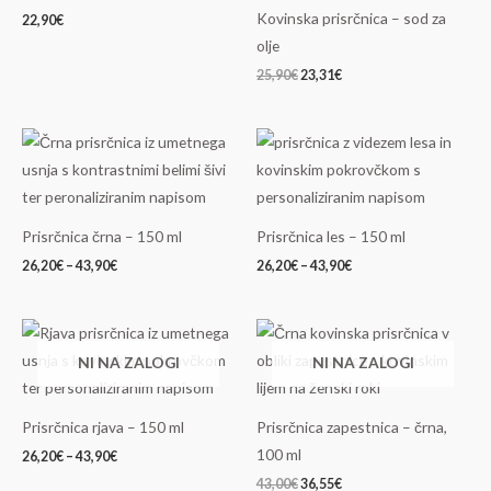
25,90€.
Kovinska prisrčnica – sod za
22,90
€
olje
25,90
€
23,31
€
Cenovni
Cenovni
razpon:
razpon:
od
od
26,20€
26,20€
do
do
43,90€
43,90€
Prisrčnica črna – 150 ml
Prisrčnica les – 150 ml
26,20
€
–
43,90
€
26,20
€
–
43,90
€
Cenovni
Izvirna
Trenutna
razpon:
cena
cena
NI NA ZALOGI
NI NA ZALOGI
od
je
je:
26,20€
bila:
36,55€.
do
43,00€.
43,90€
Prisrčnica rjava – 150 ml
Prisrčnica zapestnica – črna,
100 ml
26,20
€
–
43,90
€
43,00
€
36,55
€