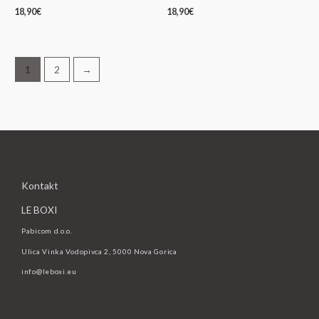
18,90
€
18,90
€
1
2
→
Kontakt
LE BOXI
Pabicom d.o.o.
Ulica Vinka Vodopivca 2, 5000 Nova Gorica
info@leboxi.eu