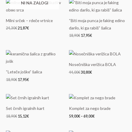
Izvirna
Trenutna
Izvirna
Trenutna
NI NA ZALOGI
cena
cena
cena
cena
je
je:
je
je:
bila:
21,87€.
bila:
17,95€.
24,30€.
18,90€.
Milni srček – rdeče vrtnice
“Biti moja punca je faking edino
darilo, ki ga rabiš” šalica
24,30
€
21,87
€
18,90
€
17,95
€
Izvirna
Trenutna
Izvirna
Trenutna
cena
cena
cena
cena
je
je:
je
je:
Nosečniška verižica BOLA
bila:
17,95€.
bila:
30,80€.
18,90€.
44,00€.
“Leteče joške” šalica
44,00
€
30,80
€
18,90
€
17,95
€
Izvirna
Trenutna
Cenovni
cena
cena
razpon:
je
je:
od
Set črnih igralnih kart
Komplet za nego brade
bila:
15,12€.
59,00€
18,90€.
do
18,90
€
15,12
€
59,00
€
–
69,00
€
69,00€