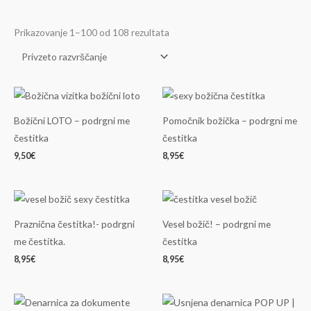
Prikazovanje 1–100 od 108 rezultata
Božični LOTO – podrgni me
Pomočnik božička – podrgni me
čestitka
čestitka
9,50
€
8,95
€
Praznična čestitka!- podrgni
Vesel božič! – podrgni me
me čestitka.
čestitka
8,95
€
8,95
€
Izvirna
Trenutna
Izvirna
Trenutna
cena
cena
cena
cena