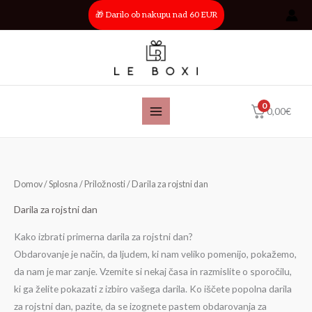
Skip
🎁 Darilo ob nakupu nad 60 EUR
to
content
0
0,00
€
Domov
/
Splosna
/
Priložnosti
/ Darila za rojstni dan
Darila za rojstni dan
Kako izbrati primerna darila za rojstni dan?
Obdarovanje je način, da ljudem, ki nam veliko pomenijo, pokažemo,
da nam je mar zanje. Vzemite si nekaj časa in razmislite o sporočilu,
ki ga želite pokazati z izbiro vašega darila. Ko iščete popolna darila
za rojstni dan, pazite, da se izognete pastem obdarovanja za