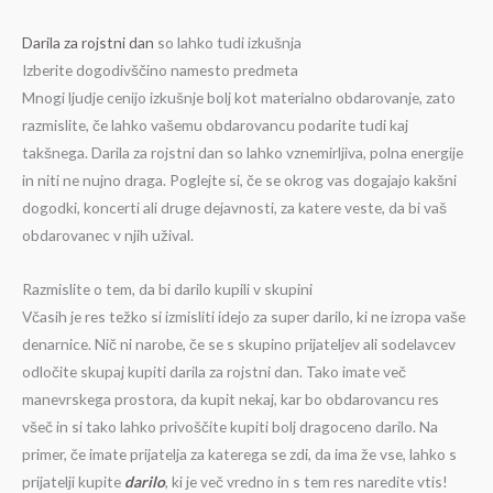
Darila za rojstni dan
so lahko tudi izkušnja
Izberite dogodivščino namesto predmeta
Mnogi ljudje cenijo izkušnje bolj kot materialno obdarovanje, zato
razmislite, če lahko vašemu obdarovancu podarite tudi kaj
takšnega. Darila za rojstni dan so lahko vznemirljiva, polna energije
in niti ne nujno draga. Poglejte si, če se okrog vas dogajajo kakšni
dogodki, koncerti ali druge dejavnosti, za katere veste, da bi vaš
obdarovanec v njih užival.
Razmislite o tem, da bi darilo kupili v skupini
Včasih je res težko si izmisliti idejo za super darilo, ki ne izropa vaše
denarnice. Nič ni narobe, če se s skupino prijateljev ali sodelavcev
odločite skupaj kupiti darila za rojstni dan. Tako imate več
manevrskega prostora, da kupit nekaj, kar bo obdarovancu res
všeč in si tako lahko privoščite kupiti bolj dragoceno darilo. Na
primer, če imate prijatelja za katerega se zdi, da ima že vse, lahko s
prijatelji kupite
darilo
, ki je več vredno in s tem res naredite vtis!