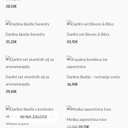
38,50
€
Darilna škatla Serenity
Darilni set Bloom & Bliss
35,20
€
43,92
€
Darilni set eteričnih olj za
Darilna škatla – notranja sreča
aromaterapijo
16,90
€
39,60
€
Izvirna
Trenutna
cena
cena
NI NA ZALOGI
je
je:
Moška zapestnica Ivox
bila:
20,70€.
23,00€.
23,00
€
20,70
€