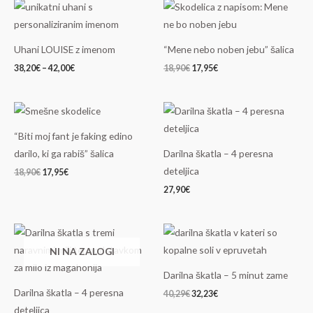
Cenovni
Izvirna
Trenutna
razpon:
cena
cena
od
je
je:
38,20€
bila:
17,95€.
do
18,90€.
Uhani LOUISE z imenom
“Mene nebo noben jebu” šalica
42,00€
38,20
€
–
42,00
€
18,90
€
17,95
€
Izvirna
Trenutna
cena
cena
je
je:
“Biti moj fant je faking edino
bila:
17,95€.
18,90€.
darilo, ki ga rabiš” šalica
Darilna škatla – 4 peresna
deteljica
18,90
€
17,95
€
27,90
€
Izvirna
Trenutna
cena
cena
NI NA ZALOGI
je
je:
bila:
32,23€.
40,29€.
Darilna škatla – 5 minut zame
Darilna škatla – 4 peresna
40,29
€
32,23
€
deteljica