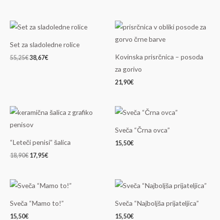
Izvirna
Trenutna
cena
cena
je
je:
Set za sladoledne rolice
bila:
38,67€.
55,25€.
Kovinska prisrčnica – posoda
55,25
€
38,67
€
za gorivo
21,90
€
Izvirna
Trenutna
cena
cena
je
je:
Sveča “Črna ovca”
bila:
17,95€.
18,90€.
“Leteči penisi” šalica
15,50
€
18,90
€
17,95
€
Sveča “Mamo to!”
Sveča “Najboljša prijateljica”
15,50
€
15,50
€