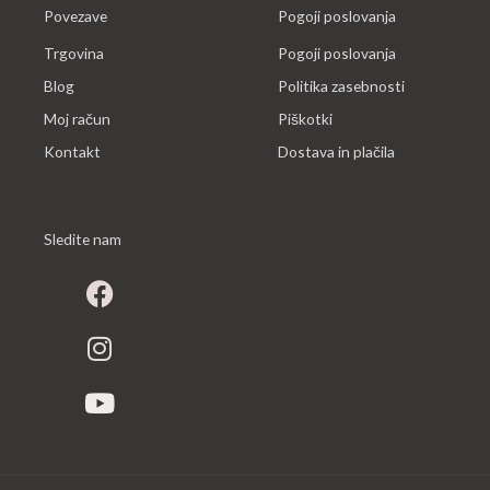
Povezave
Pogoji poslovanja
Trgovina
Pogoji poslovanja
Blog
Politika zasebnosti
Moj račun
Piškotki
Kontakt
Dostava in plačila
Sledite nam
F
I
Y
a
n
o
c
s
u
e
t
t
b
a
u
o
g
b
o
r
e
k
a