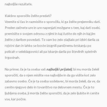
najboljše rezultate.
Kakšno sporočilo želite predati?
Vzemite si čas in razmislite o sporočilu, ki ga želite prejemniku dati.
Preden začnete ure in ure napenjati možgane s tem, kaj dati osebi,
premislite o svojem odnosu z njimi in kaj čutite do njih in kaj jim
želite z darilom povedati. To vam bo zelo olajšalo pri izbiri darila za
rojstni dan in lahko se boste izognili paničnemu brskanju po
policah v veleblagovnici ali pa iskanje darila po številnih spletnih
trgovinah.
Na primer, če je ta oseba vaš
najboljši prijatelj
, bi mu morda želeli
sporočiti, da o njem mislite vse najboljše in da ga vidite kot zelo
zabavno osebo. Če je ta oseba sodelavec, bi morda želeli, da ve, da
cenite njegovo delo in tovarištvo na delovnem mestu. Če je to
ljubljena oseba, ji morda želite sporočiti, da je zelo ljubite in cenite
vse, kar počne.