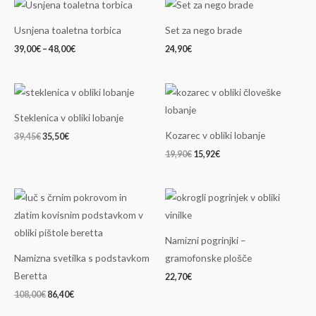
Cenovni
razpon:
od
Usnjena toaletna torbica
Set za nego brade
39,00€
do
39,00
€
–
48,00
€
24,90
€
48,00€
Izvirna
Trenutna
Izvirna
Trenutna
cena
cena
cena
cena
je
je:
je
je:
Steklenica v obliki lobanje
bila:
35,50€.
bila:
15,92€.
39,45€.
19,90€.
Kozarec v obliki lobanje
39,45
€
35,50
€
19,90
€
15,92
€
Izvirna
Trenutna
cena
cena
je
je:
bila:
86,40€.
108,00€.
Namizni pogrinjki –
Namizna svetilka s podstavkom
gramofonske plošče
Beretta
22,70
€
108,00
€
86,40
€