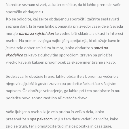
Naredite seznam stvari, za katere mislite, da bi lahko prenesle vaše
sporočilo obdarjencu
Ko se odločite, kaj želite obdarjencu sporočiti, začnite sestavljati
seznam daril, ki bi vam lahko pomagala pri izvedbi vaše ideje. Seveda
morajo
darila za rojstni dan
še vedno biti skladna s okusi in interesi
osebe. Na primer, svojega najboljšega prijatelja, ki obožuje kavo in
je ima zelo dober smisel za humor, lahko obdarite s
smešno
skodelico
za kavo z duhovitim sporočilom, zraven pa priložite
vrečko kave ali kakšen pripomoček za eksperimentiranje s kavo.
Sodelavca, ki obožuje hrano, lahko obdarite s bonom za večerjo v
njegovi najljubši trgovini zraven pa podarite še kartico s šaljivim
napisom. Če obožuje vrtnarjenje, ga lahko pri tem podpirate in mu
podarite novo sobno rastlino ali cvetoče drevo.
Vašo ljubljeno osebo, ki je zelo pridna in veliko dela, lahko
presenetite s
spa paketom
in ji s tem date vedeti, da vidite, kako
zelo se trudi, ter ji omogočite tudi malce počitka in časa zase.