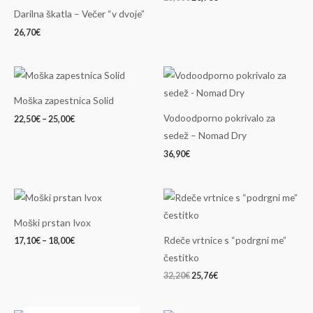
Darilna škatla – Večer “v dvoje”
26,70
€
Cenovni
razpon:
od
Moška zapestnica Solid
22,50€
do
Vodoodporno pokrivalo za
22,50
€
–
25,00
€
25,00€
sedež – Nomad Dry
36,90
€
Cenovni
Izvirna
Trenutna
razpon:
cena
cena
od
je
je:
Moški prstan Ivox
17,10€
bila:
25,76€.
do
32,20€.
Rdeče vrtnice s “podrgni me”
17,10
€
–
18,00
€
18,00€
čestitko
32,20
€
25,76
€