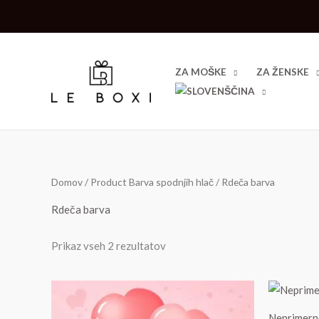
Skip
to
content
ZA MOŠKE
ZA ŽENSKE
Domov
/ Product Barva spodnjih hlač / Rdeča barva
Rdeča barva
Prikaz vseh 2 rezultatov
Neprimerne