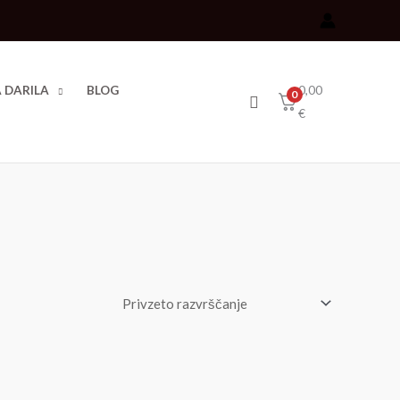
0,00
 DARILA
BLOG
0
Išči
€