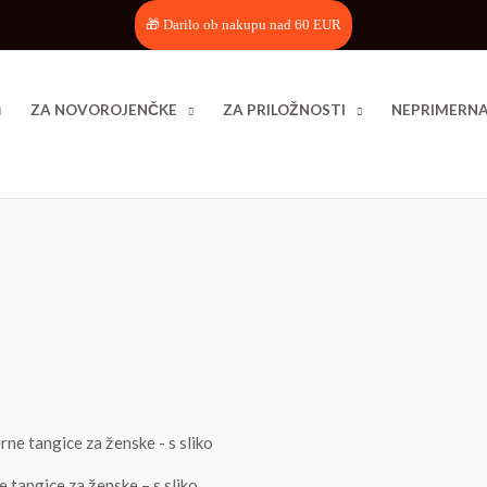
🎁 Darilo ob nakupu nad 60 EUR
ZA NOVOROJENČKE
ZA PRILOŽNOSTI
NEPRIMERNA
 tangice za ženske – s sliko