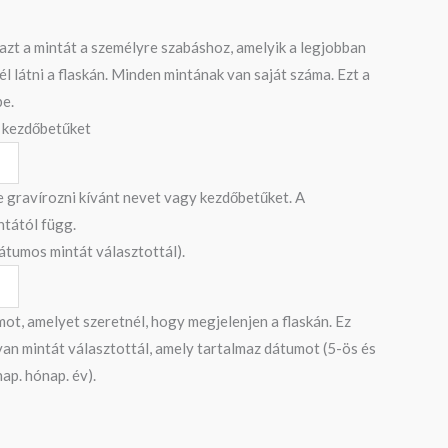
 azt a mintát a személyre szabáshoz, amelyik a legjobban
él látni a flaskán. Minden mintának van saját száma. Ezt a
be.
 kezdőbetűket
e gravírozni kívánt nevet vagy kezdőbetűket. A
ntától függ.
dátumos mintát választottál).
mot, amelyet szeretnél, hogy megjelenjen a flaskán. Ez
yan mintát választottál, amely tartalmaz dátumot (5-ös és
nap. hónap. év).