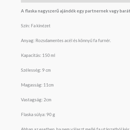
A flaska nagyszerű ajándék egy partnernek vagy bará
Szín: Fa kinézet
Anyag: Rozsdamentes acél és könnyű fa furnér.
Kapacitás: 150 ml
Szélesség: 9 cm
Magasság: 11cm
Vastagság: 2cm
Flaska súlya: 90 g
Abban az esetben, ha nem választ mellé fa utánzatból ké