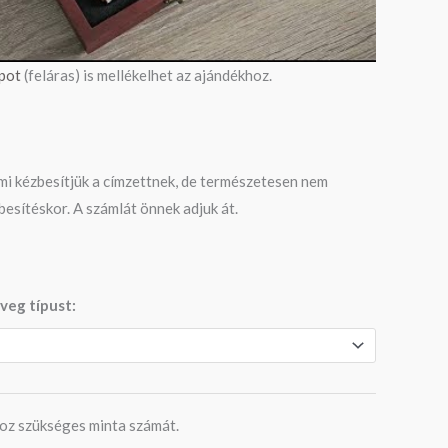
pot
(feláras) is mellékelhet az ajándékhoz.
mi kézbesítjük a címzettnek, de természetesen nem
besítéskor. A számlát önnek adjuk át.
üveg típust:
hoz szükséges minta számát.