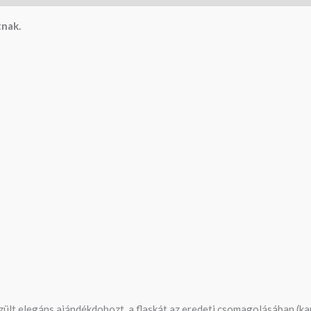
tnak.
szült elegáns ajándékdobozt, a flaskát az eredeti csomagolásában (