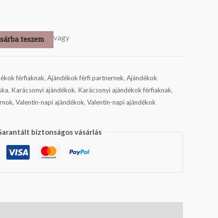
vagy
sárba teszem
ékok férfiaknak
,
Ajándékok férfi partnernek
,
Ajándékok
ska
,
Karácsonyi ajándékok
,
Karácsonyi ajándékok férfiaknak
,
rnok
,
Valentin-napi ajándékok
,
Valentin-napi ajándékok
arantált biztonságos vásárlás