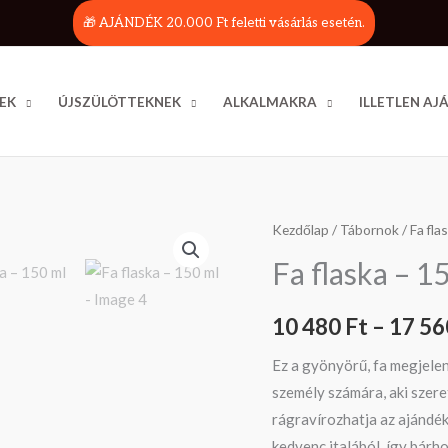
🎁 AJÁNDÉK 20.000 Ft feletti vásárlás esetén.
EK
ÚJSZÜLÖTTEKNEK
ALKALMAKRA
ILLETLEN A
Fa
Kezdőlap
/
Tábornok
/ Fa fla
flaska
Fa flaska – 1
–
150
10 480
Ft
–
17 5
ml
mennyiség
Ez a gyönyörű, fa megjelen
személy számára, aki szere
rágravírozhatja az ajándék
kedvenc italából, így bárh