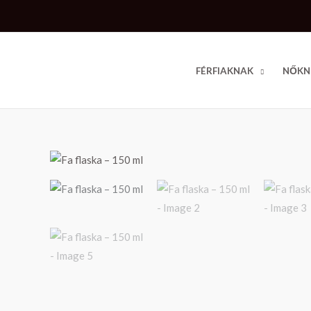
Skip
to
content
FÉRFIAKNAK
NŐKN