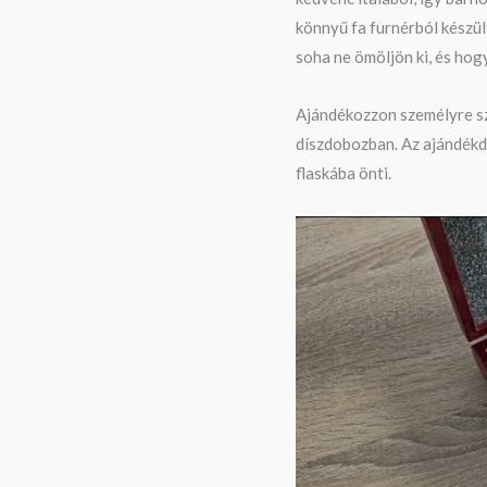
könnyű fa furnérból készült
soha ne ömöljön ki, és hog
Ajándékozzon személyre sz
díszdobozban. Az ajándékd
flaskába önti.