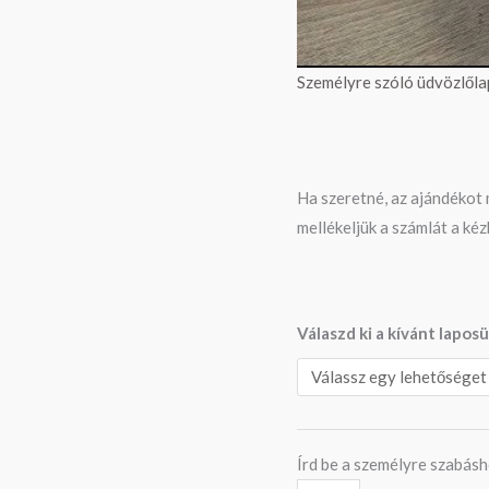
Személyre szóló üdvözlőla
Ha szeretné, az ajándékot 
mellékeljük a számlát a kéz
Válaszd ki a kívánt lapos
Írd be a személyre szabás