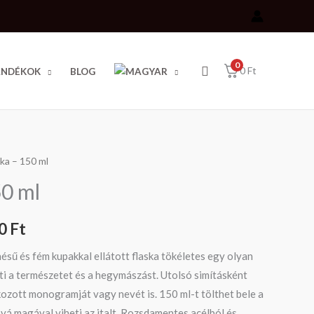
0
Search
0
Ft
JÁNDÉKOK
BLOG
ska – 150 ml
Ártartomány:
50 ml
10
480 Ft
60
Ft
-
ésű és fém kupakkal ellátott flaska tökéletes egy olyan
ti a természetet és a hegymászást. Utolsó simításként
17
ozott monogramját vagy nevét is. 150 ml-t tölthet bele a
560 Ft
ová magával viheti az italt. Rozsdamentes acélból és