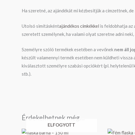
Ha szeretné, az ajándékát mi kézbesítjük a címzettnek, de
Utolsó simításként
ajándékos címkékkel
is feldobhatja az
szeretett személynek, ha valami olyat szeretne adni neki,
Személyre szóló termékek esetében a vevőnek
nem áll j
készült valamennyi termék esetében nem küldheti vissza a 
kiválasztott személyre szabási opciókért (pl. helytelenül
stb.).
Érdekelhetnek még…
ELFOGYOTT
Ártartomány: