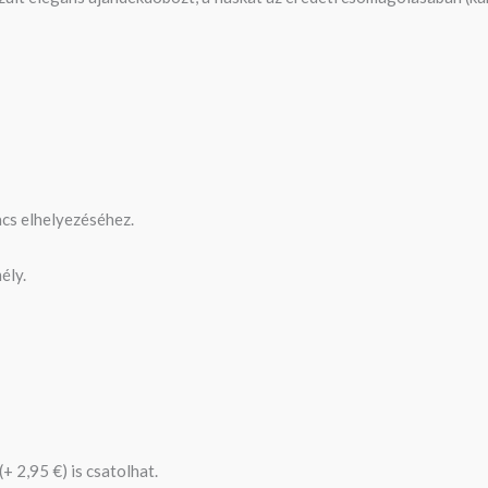
acs elhelyezéséhez.
ély.
(+ 2,95 €) is csatolhat.