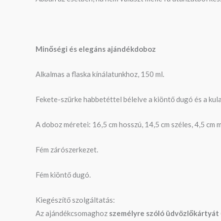
Minőségi és elegáns ajándékdoboz
Alkalmas a flaska kínálatunkhoz, 150 ml.
Fekete-szürke habbetéttel bélelve a kiöntő dugó és a kul
A doboz méretei: 16,5 cm hosszú, 14,5 cm széles, 4,5 cm m
Fém zárószerkezet.
Fém kiöntő dugó.
Kiegészítő szolgáltatás:
Az ajándékcsomaghoz
személyre szóló üdvözlőkártyát