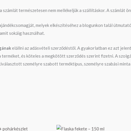
 a számlát természetesen nem mellékeljük a szállításkor. A számlát ö
 ajándékcsomagját, melyek elkészítéséhez a blogunkon talál útmutat
 amit sokáig használhat.
ogának
elállni az adásvételi szerződéstől. A gyakorlatban ez azt jele
terméket, és köteles a megkötött szerződés szerint fizetni. A szolgá
 kiválasztott személyre szabott terméktípus, személyre szabási minta 
Ártartomány:
Ártartomány: