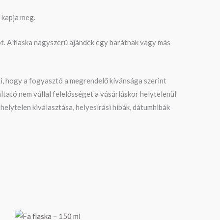
n kapja meg.
ót. A flaska nagyszerű ajándék egy barátnak vagy más
nti, hogy a fogyasztó a megrendelő kívánsága szerint
ltató nem vállal felelősséget a vásárláskor helytelenül
helytelen kiválasztása, helyesírási hibák, dátumhibák
Ártartomány: