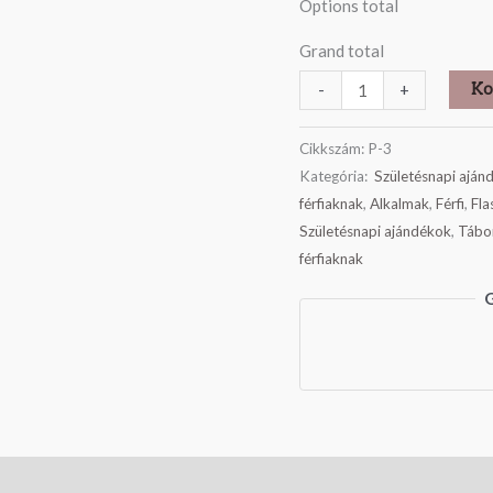
Options total
Grand total
Ko
-
+
Cikkszám:
P-3
Kategória:
Születésnapi ajánd
férfiaknak
,
Alkalmak
,
Férfi
,
Fla
Születésnapi ajándékok
,
Tábo
férfiaknak
G