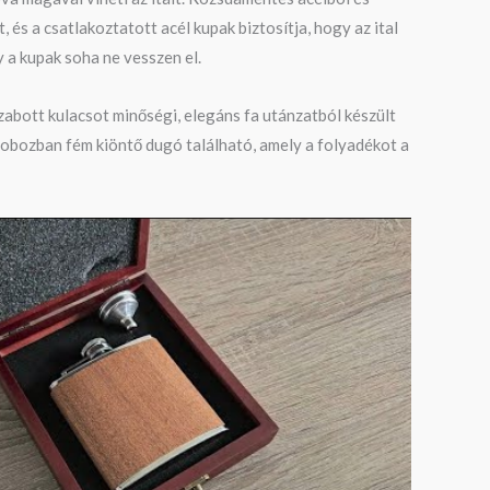
, és a csatlakoztatott acél kupak biztosítja, hogy az ital
y a kupak soha ne vesszen el.
abott kulacsot minőségi, elegáns fa utánzatból készült
obozban fém kiöntő dugó található, amely a folyadékot a