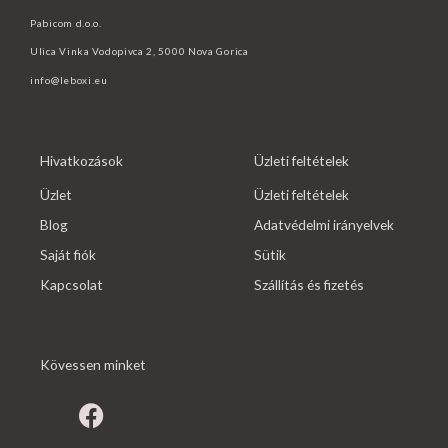
Pabicom d.o.o.
Ulica Vinka Vodopivca 2, 5000 Nova Gorica
info@leboxi.eu
Hivatkozások
Üzleti feltételek
Üzlet
Üzleti feltételek
Blog
Adatvédelmi irányelvek
Saját fiók
Sütik
Kapcsolat
Szállítás és fizetés
Kövessen minket
F
I
Y
a
n
o
c
s
u