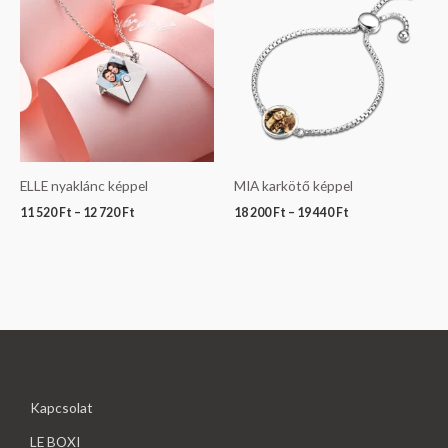
520 Ft
200 Ft
-
-
12
19
720 Ft
440 Ft
ELLE nyaklánc képpel
MIA karkötő képpel
11 520
Ft
–
12 720
Ft
18 200
Ft
–
19 440
Ft
Kapcsolat
LE BOXI