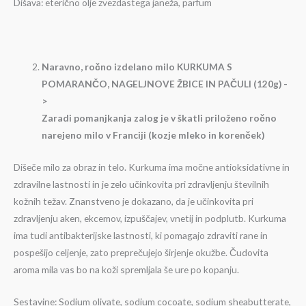
Dišava: eterično olje zvezdastega janeža, parfum
Naravno, ročno izdelano milo KURKUMA S
POMARANČO, NAGELJNOVE ŽBICE IN PAČULI (120g) -
>
Zaradi pomanjkanja zalog je v škatli priloženo ročno
narejeno milo v Franciji (kozje mleko in korenček)
Dišeče milo za obraz in telo. Kurkuma ima močne antioksidativne in
zdravilne lastnosti in je zelo učinkovita pri zdravljenju številnih
kožnih težav. Znanstveno je dokazano, da je učinkovita pri
zdravljenju aken, ekcemov, izpuščajev, vnetij in podplutb. Kurkuma
ima tudi antibakterijske lastnosti, ki pomagajo zdraviti rane in
pospešijo celjenje, zato preprečujejo širjenje okužbe. Čudovita
aroma mila vas bo na koži spremljala še ure po kopanju.
Sestavine: Sodium olivate, sodium cocoate, sodium sheabutterate,