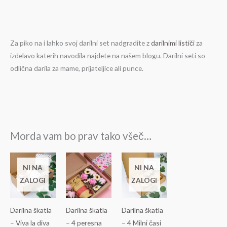
Za piko na i lahko svoj darilni set nadgradite z
darilnimi lističi
za
izdelavo katerih navodila najdete na našem blogu. Darilni seti so
odlična darila za mame, prijateljice ali punce.
Morda vam bo prav tako všeč…
Cenovni
razpon:
NI NA
NI NA
od
ZALOGI
ZALOGI
35,42€
do
50,60€
Darilna škatla
Darilna škatla
Darilna škatla
– Viva la diva
– 4 peresna
– 4 Milni časi