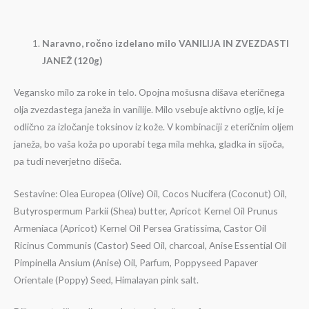
Naravno, ročno izdelano milo VANILIJA IN ZVEZDASTI
JANEŽ (120g)
Vegansko milo za roke in telo. Opojna mošusna dišava eteričnega
olja zvezdastega janeža in vanilije. Milo vsebuje aktivno oglje, ki je
odlično za izločanje toksinov iz kože. V kombinaciji z eteričnim oljem
janeža, bo vaša koža po uporabi tega mila mehka, gladka in sijoča,
pa tudi neverjetno dišeča.
Sestavine: Olea Europea (Olive) Oil, Cocos Nucifera (Coconut) Oil,
Butyrospermum Parkii (Shea) butter, Apricot Kernel Oil Prunus
Armeniaca (Apricot) Kernel Oil Persea Gratissima, Castor Oil
Ricinus Communis (Castor) Seed Oil, charcoal, Anise Essential Oil
Pimpinella Ansium (Anise) Oil, Parfum, Poppyseed Papaver
Orientale (Poppy) Seed, Himalayan pink salt.