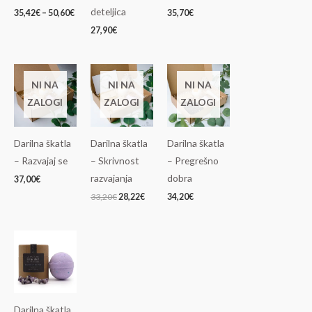
deteljica
35,42
€
–
50,60
€
35,70
€
27,90
€
Izvirna
Trenutna
cena
cena
NI NA
NI NA
NI NA
je
je:
ZALOGI
ZALOGI
ZALOGI
bila:
28,22€.
33,20€.
Darilna škatla
Darilna škatla
Darilna škatla
– Razvajaj se
– Skrivnost
– Pregrešno
razvajanja
dobra
37,00
€
33,20
€
28,22
€
34,20
€
Darilna škatla