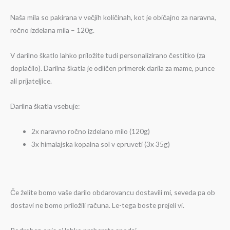
Naša mila so pakirana v večjih količinah, kot je običajno za naravna,
ročno izdelana mila – 120g.
V darilno škatlo lahko priložite tudi personalizirano čestitko (za
doplačilo). Darilna škatla je odličen primerek darila za mame, punce
ali prijateljice.
Darilna škatla vsebuje:
2x naravno ročno izdelano milo (120g)
3x himalajska kopalna sol v epruveti (3x 35g)
Če želite bomo vaše darilo obdarovancu dostavili mi, seveda pa ob
dostavi ne bomo priložili računa. Le-tega boste prejeli vi.