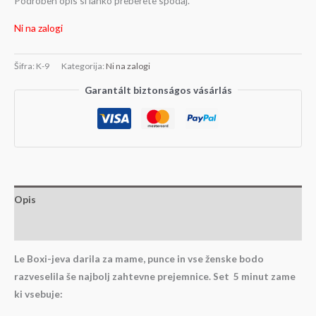
Podroben opis si lahko preberete spodaj.
Ni na zalogi
Šifra:
K-9
Kategorija:
Ni na zalogi
Garantált biztonságos vásárlás
Opis
Mnenja (0)
Le Boxi-jeva darila za mame, punce in vse ženske bodo
razveselila še najbolj zahtevne prejemnice. Set 5 minut zame
ki vsebuje: