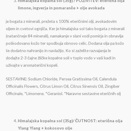
Himalajska kopalna sol (35g) / POŽIVITEV: eterična olja
limone, ingverja in pomaranče + olje avokada
je bogata z minerali, prežeta s 100% eteričnimi olji, avokadovim
oljem in cvetovi ognjiča. Ker je himalajska sol tako bogata z minerali
(natančneje 84 minerali), namakanje v slani vodi pomirja in obnavlja
poškodovano kožo ter spodbuja obnovo celic. Dodana olja pa kožo
še dodatno nahranijo in navlažijo. Ko si zaželite razvajanja le
dodajte 2-3 čajne žličke kopalne soli v toplo vodo v vaši kadi in
uživajte v aromaterični kopeli.
SESTAVINE: Sodium Chloride, Persea Gratissima Oil, Calendula
Officinalis Flowers, Citrus Limon Oil, Citrus Sinensis Oil, Zingiber
Officinale, *Limonene. *Geraniol. *Naravne sestavine eteričnih olj
Himalajska kopalna sol (35g)/ ČUTNOST: eterična olja
Ylang Ylang + kokosovo olje