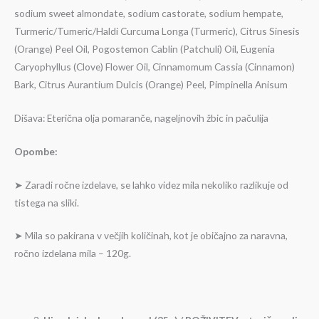
sodium sweet almondate, sodium castorate, sodium hempate,
Turmeric/Tumeric/Haldi Curcuma Longa (Turmeric), Citrus Sinesis
(Orange) Peel Oil, Pogostemon Cablin (Patchuli) Oil, Eugenia
Caryophyllus (Clove) Flower Oil, Cinnamomum Cassia (Cinnamon)
Bark, Citrus Aurantium Dulcis (Orange) Peel, Pimpinella Anisum
Dišava: Eterična olja pomaranče, nageljnovih žbic in pačulija
Opombe:
➤ Zaradi ročne izdelave, se lahko videz mila nekoliko razlikuje od
tistega na sliki.
➤ Mila so pakirana v večjih količinah, kot je običajno za naravna,
ročno izdelana mila – 120g.