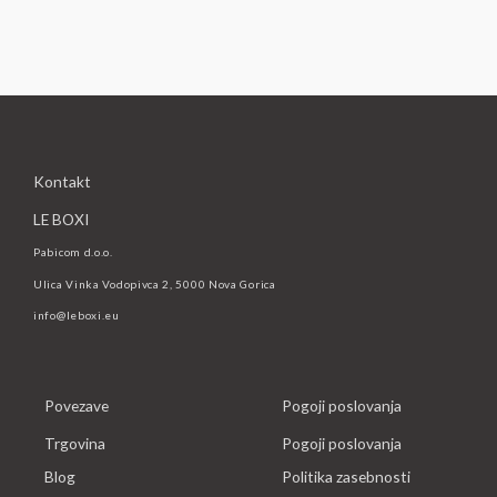
Kontakt
LE BOXI
Pabicom d.o.o.
Ulica Vinka Vodopivca 2, 5000 Nova Gorica
info@leboxi.eu
Povezave
Pogoji poslovanja
Trgovina
Pogoji poslovanja
Blog
Politika zasebnosti