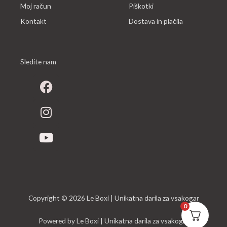
Moj račun
Piškotki
Kontakt
Dostava in plačila
Sledite nam
F
I
Y
a
n
o
c
s
u
e
t
t
b
a
u
o
g
b
o
r
e
k
a
m
Copyright © 2026 Le Boxi | Unikatna darila za vsakogar
0
Powered by Le Boxi | Unikatna darila za vsakogar