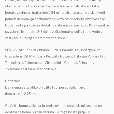
oljem vitamina E in cvetovi kamilice. Ker je himalajska sol tako
bogata z minerali (natančneje 84 minerali), namakanje v slani vodi
pomirja in obnavlja poškodovano kožo ter spodbuja obnovo celic.
Dodana olja pa kožo še dodatno nahranijo in navlažijo. Ko si zaželite
razvajanja le dodajte 2-3 čajne žličke kopalne soli v toplo vodo v
vaši kadi in uživajte v aromaterični kopeli.
SESTAVINE: Sodium Chloride, Citrus Paradisi Oil, Pelargonium
Graveolens Oil, Matricaria Recutita Flowers, Triticum Vulgare Oil,
Tocopherol, *Limonene, *Citronellol, *Geraniol, *Linalool .
*Naravne sestavine eteričnih olje
Dodatno:
Darilnemu setu lahko priložite tudi
personalizirano
čestitko
(+2,95 eur).
Če želite bomo vaše darilo obdarovancu dostavili mi, seveda pa ob
dostavi ne bomo priložili računa. Le-tega boste prejeli vi.