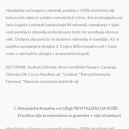
Himalajska sol bogata z minerali, prežeta s 100% eteričnimi olji,
kokosovim oljem in suhimi cvetnimi listi vrtnic. Ker je himalajska sol
tako bogata z minerali (natančneje 84 minerali), namakanje v slani
vodi pomirja in obnavlja poškodovano kožo ter spodbuja obnovo
celic. Dodana olja pa kožo še dodatno nahranijo in navlažijo. Ko si
zaželite razvajanja le dodajte 2-3 čajne žličke kopalne soli v toplo
vodo v vaši kadi in uživajte v aromaterični kopeli.
SESTAVINE: Sodium Chloride, Rose Centifolia Flowers, Cananga
Odorata Oil, Cocos Nucifera oil, *Linalool, *Benzyl Benzoate,
Farnesol. *Naravne sestavine eteričnih olj
Himalajska Kopalna sol (35g)/ REVITALIZACIJA KOŽE:
Eterična olja krvomočnice in grenivke + olje vitamina E
Himalajska sol bogata z minerali, prežeta s 100% eteričnimi olji,