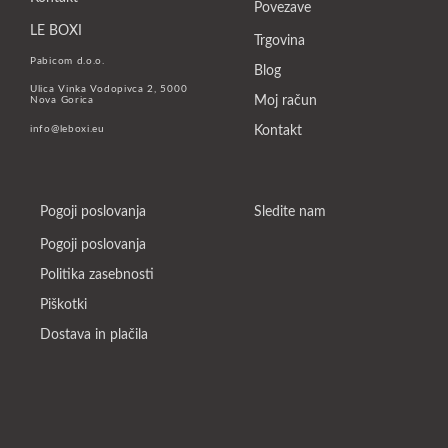
Povezave
LE BOXI
Trgovina
Pabicom d.o.o.
Blog
Ulica Vinka Vodopivca 2, 5000
Moj račun
Nova Gorica
info@leboxi.eu
Kontakt
Pogoji poslovanja
Sledite nam
Faceb
Insta
Youtu
Pogoji poslovanja
Politika zasebnosti
Piškotki
Dostava in plačila