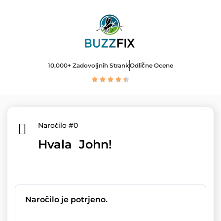
10,000+ Zadovoljnih Strank
Odlične Ocene
Rated





4.5
out
of
5
Naročilo #0
Hvala John!
Naročilo je potrjeno.