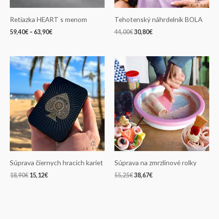
Retiazka HEART s menom
Tehotenský náhrdelník BOLA
59,40
€
–
63,90
€
44,00
€
30,80
€
Pôvodná
Aktuálna
Pôvodná
Aktuálna
cena
cena
cena
cena
bola:
je:
bola:
je:
18,90€.
15,12€.
55,25€.
38,67€.
Súprava čiernych hracích kariet
Súprava na zmrzlinové rolky
18,90
€
15,12
€
55,25
€
38,67
€