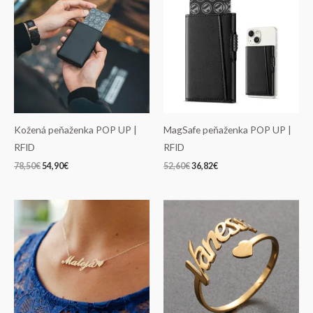
bola:
je:
bola:
je:
78,50€.
54,90€.
52,60€.
36,82€.
Kožená peňaženka POP UP |
MagSafe peňaženka POP UP |
RFID
RFID
78,50
€
54,90
€
52,60
€
36,82
€
Price
Price
range:
range:
54,90€
25,32€
through
through
57,90€
35,70€