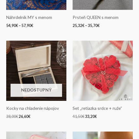
Náhrdelník MY s menom
Prsteň QUEEN s menom
54,90
€
–
57,90
€
25,32
€
–
35,70
€
Pôvodná
Aktuálna
Pôvodná
Aktuálna
cena
cena
cena
cena
bola:
je:
bola:
je:
38,00€.
26,60€.
41,50€.
33,20€.
NEDOSTUPNÝ
Kocky na chladenie nápojov
Set „retiazka srdce + ruže“
38,00
€
26,60
€
41,50
€
33,20
€
Pôvodná
Aktuálna
Price
cena
cena
range: