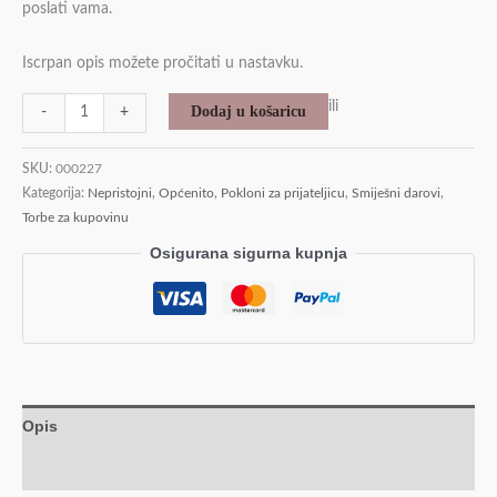
poslati vama.
Iscrpan opis možete pročitati u nastavku.
ili
Dodaj u košaricu
-
+
SKU:
000227
Kategorija:
Nepristojni
,
Općenito
,
Pokloni za prijateljicu
,
Smiješni darovi
,
Torbe za kupovinu
Osigurana sigurna kupnja
Opis
Recenzije (0)