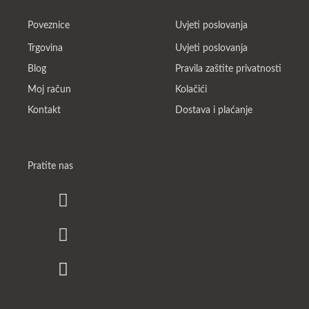
Poveznice
Uvjeti poslovanja
Trgovina
Uvjeti poslovanja
Blog
Pravila zaštite privatnosti
Moj račun
Kolačići
Kontakt
Dostava i plaćanje
Pratite nas
F
I
Y
a
n
o
c
s
u
e
t
t
b
a
u
o
g
b
o
r
e