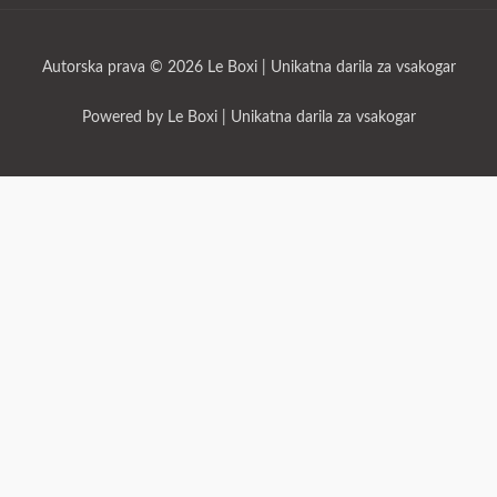
k
a
m
Autorska prava © 2026 Le Boxi | Unikatna darila za vsakogar
Powered by Le Boxi | Unikatna darila za vsakogar