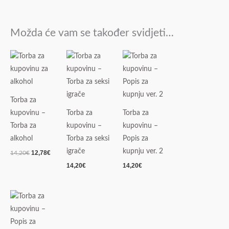
Možda će vam se također svidjeti…
Izvorna
Trenutna
cijena
cijena
bila
je:
je:
12,78€.
14,20€.
Torba za
kupovinu –
Torba za
Torba za
Torba za
kupovinu –
kupovinu –
alkohol
Torba za seksi
Popis za
igrače
kupnju ver. 2
12,78
€
14,20
€
14,20
€
14,20
€