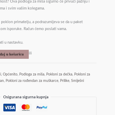
bnost? Ova podloga za miša sigurno će privući pažnju i
ama i svim vašim kolegama.
š poklon primatelju, a podrazumijeva se da u paket
ekom isporuke. Račun ćemo poslati vama.
ti u nastavku.
ili
daj u košaricu
i
,
Općenito
,
Podloga za miša
,
Pokloni za dečka
,
Pokloni za
dan
,
Pokloni za rođendan za muškarce
,
Prilike
,
Smiješni
Osigurana sigurna kupnja