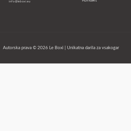
Kontakt
info@leboxi.eu
Autorska prava © 2026 Le Boxi | Unikatna darila za vsakogar