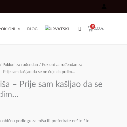
0
Traži
POKLONI
BLOG
0,00
€
/
Pokloni za rođendan
/
Pokloni za rođendan za
– Prije sam kašljao da se ne čuje da prdim…
ša – Prije sam kašljao da se
rdim…
nu običnu podlogu za miša ili preferirate nešto što