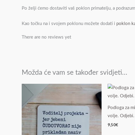
Po želji ćemo dostaviti vaš poklon primatelju, a podrazu
Kao točku na i svojem poklonu možete dodati i
poklon ka
There are no reviews yet
Možda će vam se također svidjeti…
Podloga za m
volje. Odjebi.
9,50
€