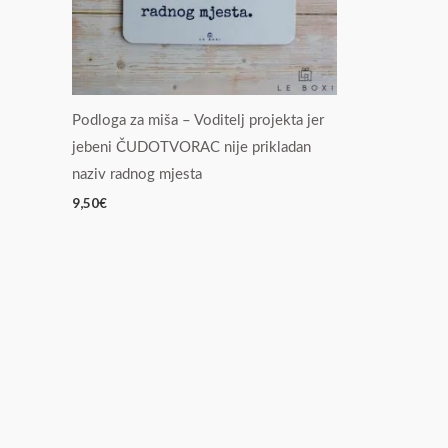
Podloga za miša – Voditelj projekta jer
jebeni ČUDOTVORAC nije prikladan
naziv radnog mjesta
9,50
€
Izvorna
Trenutna
cijena
cijena
bila
je:
Set za viski i cigare
Smartcard tracker – pametna kart
je:
38,80€.
48,50€.
39,00
€
38,80
€
48,50
€