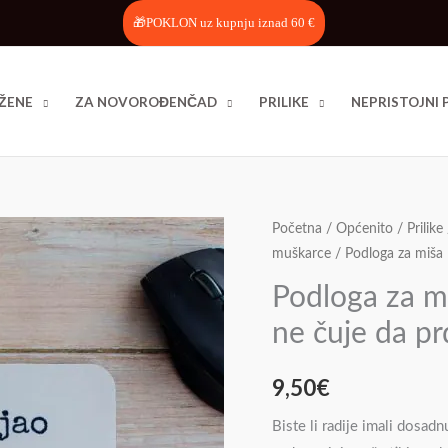
🎁POKLON uz kupnju iznad 60 €
ŽENE
ZA NOVOROĐENČAD
PRILIKE
NEPRISTOJNI 
Podloga
Početna
/
Općenito
/
Prilike
muškarce
/ Podloga za miša 
za
miša
Podloga za mi
–
ne čuje da p
Prije
sam
9,50
€
kašljao
da
Biste li radije imali dosad
se